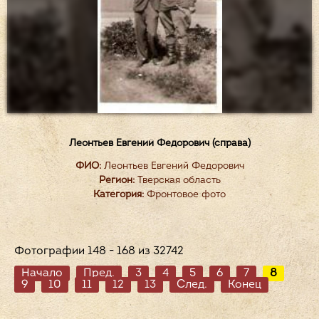
Леонтьев Евгений Федорович (справа)
ФИО:
Леонтьев Евгений Федорович
Регион:
Тверская область
Категория:
Фронтовое фото
Фотографии 148 - 168 из 32742
Начало
Пред.
3
4
5
6
7
8
9
10
11
12
13
След.
Конец