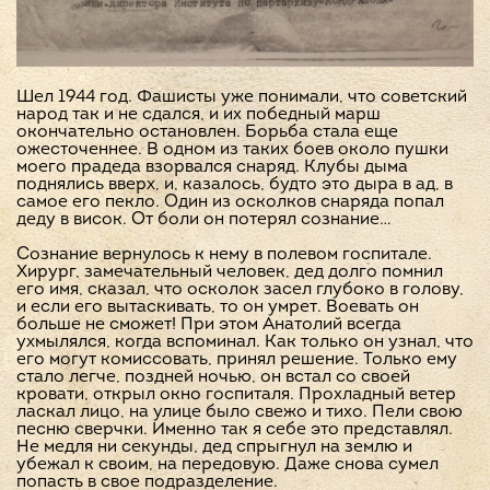
Шел 1944 год. Фашисты уже понимали, что советский
народ так и не сдался, и их победный марш
окончательно остановлен. Борьба стала еще
ожесточеннее. В одном из таких боев около пушки
моего прадеда взорвался снаряд. Клубы дыма
поднялись вверх, и, казалось, будто это дыра в ад, в
самое его пекло. Один из осколков снаряда попал
деду в висок. От боли он потерял сознание…
Сознание вернулось к нему в полевом госпитале.
Хирург, замечательный человек, дед долго помнил
его имя, сказал, что осколок засел глубоко в голову,
и если его вытаскивать, то он умрет. Воевать он
больше не сможет! При этом Анатолий всегда
ухмылялся, когда вспоминал. Как только он узнал, что
его могут комиссовать, принял решение. Только ему
стало легче, поздней ночью, он встал со своей
кровати, открыл окно госпиталя. Прохладный ветер
ласкал лицо, на улице было свежо и тихо. Пели свою
песню сверчки. Именно так я себе это представлял.
Не медля ни секунды, дед спрыгнул на землю и
убежал к своим, на передовую. Даже снова сумел
попасть в свое подразделение.