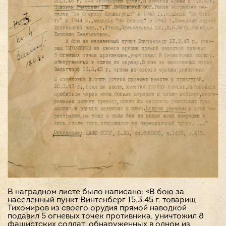
В наградном листе было написано: «В бою за
населенный пункт Винтенберг 15.3.45 г. товарищ
Тихомиров из своего орудия прямой наводкой
подавил 5 огневых точек противника, уничтожил 8
фашистских солдат, обнаруженных в одном из