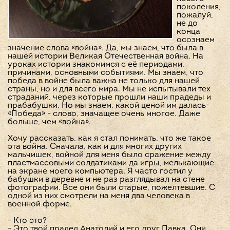
поколения,
пожалуй,
не до
конца
осознаем
значение слова «война». Да, мы знаем, что была в
нашей истории Великая Отечественная война. На
уроках истории знакомимся с её периодами,
причинами, основными событиями. Мы знаем, что
победа в войне была важна не только для нашей
страны, но и для всего мира. Мы не испытывали тех
страданий, через которые прошли наши прадеды и
прабабушки. Но мы знаем, какой ценой им далась
«Победа» - слово, значащее очень многое. Даже
больше, чем «война».
Хочу рассказать, как я стал понимать, что же такое
эта война. Сначала, как и для многих других
мальчишек, войной для меня было сражение между
пластмассовыми солдатиками да игры, мелькающие
на экране моего компьютера. Я часто гостил у
бабушки в деревне и не раз разглядывал на стене
фотографии. Все они были старые, пожелтевшие. С
одной из них смотрели на меня два человека в
военной форме.
- Кто это?
- Это твой прадед Анатолий и его друг Павка. Они