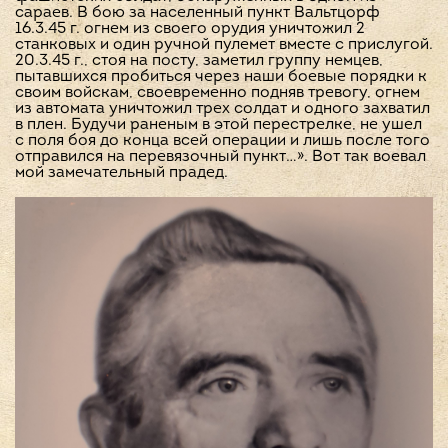
сараев. В бою за населенный пункт Вальтцорф
16.3.45 г. огнем из своего орудия уничтожил 2
станковых и один ручной пулемет вместе с прислугой.
20.3.45 г., стоя на посту, заметил группу немцев,
пытавшихся пробиться через наши боевые порядки к
своим войскам, своевременно подняв тревогу, огнем
из автомата уничтожил трех солдат и одного захватил
в плен. Будучи раненым в этой перестрелке, не ушел
с поля боя до конца всей операции и лишь после того
отправился на перевязочный пункт…». Вот так воевал
мой замечательный прадед.