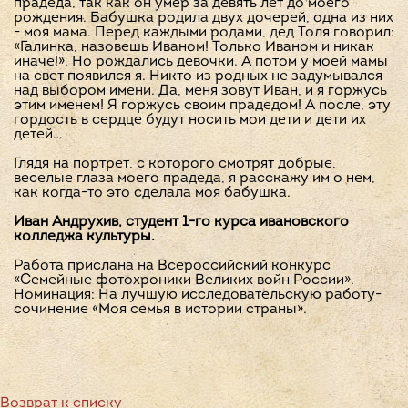
прадеда, так как он умер за девять лет до моего
рождения. Бабушка родила двух дочерей, одна из них
- моя мама. Перед каждыми родами, дед Толя говорил:
«Галинка, назовешь Иваном! Только Иваном и никак
иначе!». Но рождались девочки. А потом у моей мамы
на свет появился я. Никто из родных не задумывался
над выбором имени. Да, меня зовут Иван, и я горжусь
этим именем! Я горжусь своим прадедом! А после, эту
гордость в сердце будут носить мои дети и дети их
детей…
Глядя на портрет, с которого смотрят добрые,
веселые глаза моего прадеда, я расскажу им о нем,
как когда-то это сделала моя бабушка.
Иван Андрухив, студент 1-го курса ивановского
колледжа культуры.
Работа прислана на Всероссийский конкурс
«Семейные фотохроники Великих войн России».
Номинация: На лучшую исследовательскую работу-
сочинение «Моя семья в истории страны».
Возврат к списку