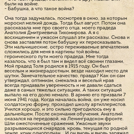
были на войне.
- Бабушка, а что такое война?
Она тогда задумалась, посмотрев в окно, за которым
моросил мелкий дождь. Тогда был август. Потом она
рассказала мне про своего отца, моего прадеда
Анатолия Дмитриевича Тихомирова. А я с
восхищением и ужасом слушал эти рассказы. Снова и
снова заставляя потом бабушку их пересказывать.
Эти мальчишеские, остро переживаемые впечатления
сложились для меня в картины той войны,
героического пути моего прадеда. Мне тогда
казалось, что я был там и видел всё своими глазами.
Мой прадед Толя родился в 1915 году. Он был
веселым и жизнерадостным, везде находил место для
шутки. Замечательное качество, правда? Как он сам
утверждал, оптимизм, смекалка и веселый нрав
всегда придавали уверенность и не давали сдаться
даже в самых тяжелых ситуациях. А таких ситуаций
выпало на его долю немало. В армию его призвали 7
июня 1941 года. Когда началась война, он уже носил
солдатскую форму, проходил школу артиллеристов.
Учился хорошо, и это сильно пригодилось ему в
дальнейшем. После окончания обучения, Анатолий
оказался на передовой, на Ленинградском фронте.
Шли ожесточенные сражения. Ужасные звуки
разрывающихся снарядов, кровь, текущая по родной
земле, крик однополчан... И он вновь и вновь заряжал