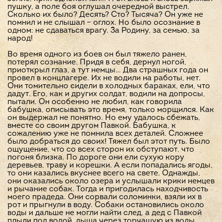
пушку, а поле боя оглушал очередной выстрел.
Сколько их было? Десять? Сто? Тысяча? Он уже не
помнил и не слышал – оглох. Но было осознание в
одном: не сдаваться врагу. За Родину, за семью, за
народ!
Во время одного из боев он был тяжело ранен,
потерял сознание. Придя в себя, дернул ногой,
приоткрыл глаз, а тут немцы… Два страшных года он
провел в концлагере. Их не водили на работы, нет.
Они томительно сидели в холодных бараках, ели, что
дадут. Его, как и других солдат, водили на допросы,
пытали. Он особенно не любил, как говорила
бабушка, описывать это время, только морщился. Как
он выдержал не понятно. Но ему удалось сбежать,
вместе со своим другом Павкой. Бабушка, к
сожалению уже не помнила всех деталей. Сложнее
было добраться до своих! Тяжел был этот путь. Было
ощущение, что со всех сторон их обступают, что
погоня близка. По дороге они ели сухую кору
деревьев, траву и корешки. А если попадались ягоды,
то они казались вкуснее всего на свете. Однажды,
они оказались около озера и услышали крики немцев
и рычание собак. Тогда и пригодилась находчивость
моего прадеда. Они сорвали соломинки, взяли их в
рот и прыгнули в воду. Собаки остановились около
воды и дальше не могли найти след, а дед с Павкой
плыли под водой, дыша через торчащую из воды