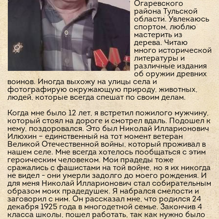
Огаревского
района Тульской
области. Увлекаюсь
спортом, люблю
мастерить из
дерева. Читаю
много исторической
литературы и
различные издания
об оружии древних
воинов. Иногда выхожу на улицы села и
фотографирую окружающую природу, животных,
людей, которые всегда спешат по своим делам.
Когда мне было 12 лет, я встретил пожилого мужчину,
который стоял на дороге и смотрел вдаль. Подошел к
нему, поздоровался. Это был Николай Илларионович
Илюхин – единственный на тот момент ветеран
Великой Отечественной войны, который проживал в
нашем селе. Мне всегда хотелось пообщаться с этим
героическим человеком. Мои прадеды тоже
сражались с фашистами на той войне, но я их никогда
не видел - они умерли задолго до моего рождения. И
для меня Николай Илларионович стал собирательным
образом моих прадедушек. Я набрался смелости и
заговорил с ним. Он рассказал мне, что родился 24
декабря 1925 года в многодетной семье. Закончив 4
класса школы, пошел работать, так как нужно было