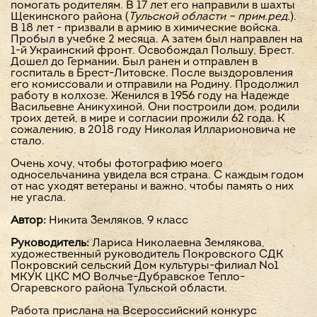
помогать родителям. В 17 лет его направили в шахты
Щекинского района (
Тульской области – прим.ред.
).
В 18 лет - призвали в армию в химические войска.
Пробыл в учебке 2 месяца. А затем был направлен на
1-й Украинский фронт. Освобождал Польшу, Брест.
Дошел до Германии. Был ранен и отправлен в
госпиталь в Брест-Литовске. После выздоровления
его комиссовали и отправили на Родину. Продолжил
работу в колхозе. Женился в 1956 году на Надежде
Васильевне Аникухиной. Они построили дом, родили
троих детей, в мире и согласии прожили 62 года. К
сожалению, в 2018 году Николая Илларионовича не
стало.
Очень хочу, чтобы фотографию моего
односельчанина увидела вся страна. С каждым годом
от нас уходят ветераны и важно, чтобы память о них
не угасла.
Автор:
Никита Земляков, 9 класс
Руководитель:
Лариса Николаевна Землякова,
художественный руководитель Покровского СДК
Покровский сельский Дом культуры-филиал №1
МКУК ЦКС МО Волчье-Дубравское Тепло-
Огаревского района Тульской области.
Работа прислана на Всероссийский конкурс