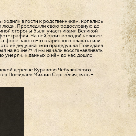
ы ходили в гости к родственникам, копались
ти люди. Проследили свою родословную до
папиной стороны были участниками Великой
фотография. На ней стоит молодой человек
 на фоне какого-то старинного плаката или
то это её дедушка, мой прадедушка Пожидаев
Был на войне?» И мы начали восстанавливать
о умерли, и данных о нём до нас дошло
рской деревне Кураково Чебулинского
Отец Пожидаев Михаил Сергеевич, мать –