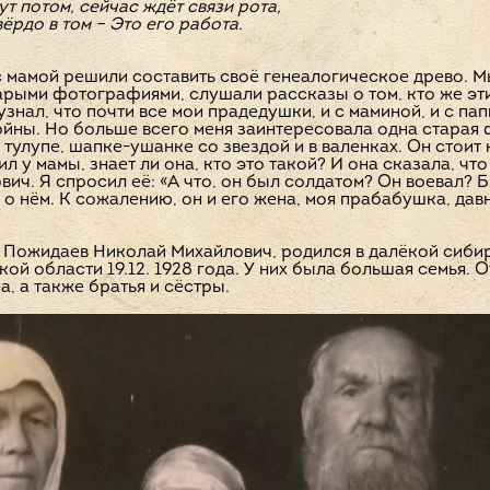
ут потом, сейчас ждёт связи рота,
ёрдо в том – Это его работа.
с мамой решили составить своё генеалогическое древо. М
тарыми фотографиями, слушали рассказы о том, кто же э
 узнал, что почти все мои прадедушки, и с маминой, и с 
йны. Но больше всего меня заинтересовала одна старая 
 тулупе, шапке-ушанке со звездой и в валенках. Он стоит
ил у мамы, знает ли она, кто это такой? И она сказала, ч
ич. Я спросил её: «А что, он был солдатом? Он воевал? 
 нём. К сожалению, он и его жена, моя прабабушка, давн
 Пожидаев Николай Михайлович, родился в далёкой сиби
ой области 19.12. 1928 года. У них была большая семья. 
а, а также братья и сёстры.