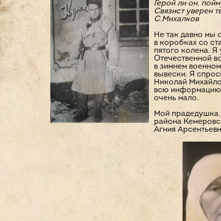
Герой ли он, пойм
Связист уверен тв
С.Михалков
Не так давно мы 
в коробках со с
пятого колена. Я
Отечественной во
в зимнем военном
вывески. Я спрос
Николай Михайлов
всю информацию о
очень мало.
Мой прадедушка,
района Кемеровск
Агния Арсентьевн