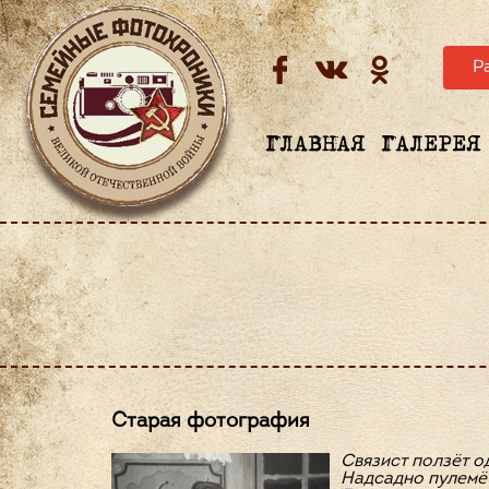
Р
ГЛАВНАЯ
ГАЛЕРЕЯ
Старая фотография
Связист ползёт о
Надсадно пулемёт