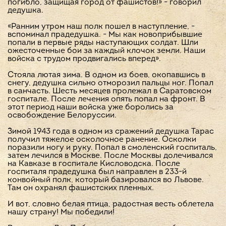
погибло, защищая город от фашистов!» - говорил
дедушка.
«Ранним утром наш полк пошел в наступление, -
вспоминал прадедушка. - Мы как новоприбывшие
попали в первые ряды наступающих солдат. Шли
ожесточенные бои за каждый клочок земли. Наши
войска с трудом продвигались вперед».
Стояла лютая зима. В одном из боев, окопавшись в
снегу, дедушка сильно отморозил пальцы ног. Попал
в санчасть. Шесть месяцев пролежал в Саратовском
госпитале. После лечения опять попал на фронт. В
этот период наши войска уже боролись за
освобождение Белоруссии.
Зимой 1943 года в одном из сражений дедушка Тарас
получил тяжелое осколочное ранение. Осколки
поразили ногу и руку. Попал в смоленский госпиталь,
затем лечился в Москве. После Москвы долечивался
на Кавказе в госпитале Кисловодска. После
госпиталя прадедушка был направлен в 233-й
конвойный полк, который базировался во Львове.
Там он охранял фашистских пленных.
И вот, словно белая птица, радостная весть облетела
нашу страну! Мы победили!