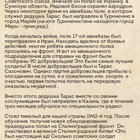
Советского союза. Вначале он попал на Украину, в
Сумскую область. Рядовой Бесов охранял аэродром.
Через некоторое время из авиабазы полк, в котором
служил дедушка Тарас, был направлен в Туркмению в
город Марий (
на юге Туркменистана находится город
Мары - прим.ред.
).
Когда началась война, полк 17-ой авиабазы был
переправлен в Иран. Находясь вдалеке от боевых
действий, многие ребята авиационного полка
просились на фронт. И вот из авиационного
подразделения для отправки на фронт были
отобраны 90 добровольцев! Это были самые лучшие
солдаты! В числе добровольцев был и Тарас
Сазонович. Однако партия добровольцев прибыла с
опозданием на сутки, и к сожалению или, скорее, к
счастью, первая попытка попасть на передовую
оказалась неудачной .
Вместо этого дедушка Тарас вместе со своими
сослуживцами был направлен в Казань, где в течение
трех месяцев обучался по специальности радист.
Стоял тяжелый для нашей страны 1942-й год. После
обучения, получив новое обмундирование,
прадедушка попал на Сталинградский фронт. Он
участвовал в великой Сталинградской битве! «Это
был настоящий ад! Сколько советских солдат