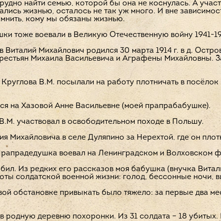
рудно найти семью, которой бы она не коснулась. А учас
лись жизнью, осталось не так уж много. И вне зависимос
мнить, кому мы обязаны жизнью.
и тоже воевали в Великую Отечественную войну 1941-194
 Виталий Михайлович родился 30 марта 1914 г. в д. Ост
крестьян Михаила Васильевича и Аграфены Михайловны. З
Круглова В.М. посылали на работу плотничать в посёлок
лся на Хазовой Анне Васильевне (моей прапрабабушке).
в В.М. участвовал в освободительном походе в Польшу.
я Михайловича в селе Дуляпино за Нерехтой, где он плот
 Прапрадедушка воевал на Ленинградском и Волховском ф
бил. Из редких его рассказов моя бабушка (внучка Витал
готы солдатской военной жизни: голод, бессонные ночи, в
й обстановке привыкать было тяжело: за первые два мес
в родную деревню похоронки. Из 31 солдата – 18 убитых