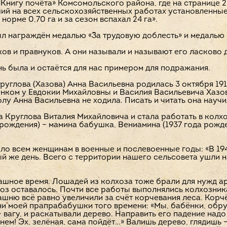
Книгу почёта» Комсомольского района, где на странице 2
й на всех сельскохозяйственных работах установленные
норме 0,70 га и за сезон вспахал 24 га».
л награждён медалью «За трудовую доблесть» и медалью 
ов и правнуков. А они называли и называют его ласково 
нь была и остаётся для нас примером для подражания.
глова (Хазова) Анна Васильевна родилась 3 октября 191
нком у Евдокии Михайловны и Василия Васильевича Хазов
олу Анна Васильевна не ходила. Писать и читать она науч
за Круглова Виталия Михайловича и стала работать в ко
 рождения) – мамина бабушка, Вениамина (1937 года рожден
ло всем женщинам в военные и послевоенные годы: «В 19
й же день. Всего с территории нашего сельсовета ушли н
ное время. Лошадей из колхоза тоже брали для нужд арм
хоз оставалось. Почти все работы выполнялись колхозник
пашню всё равно увеличили за счёт корчевания леса. Кор
и моей прапрабабушки того времени: «Мы, бабёнки, обру
вагу, и раскатывали дерево. Направить его падение надо
нем! Эх, зелёная, сама пойдёт…» Валишь дерево, глядишь –