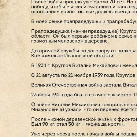
После войны прошло уже около 70 лет. Но т
победу, чтобы мы жили счастливо и наслажда
окончанием войны, мы все должны всегда по
В моей семье прапрадедушки и прапрабабушк
Прапрадедушка (мамин прадедушка) Круглов
области. Он был первым ребёнком в семье 
грамотным человеком в деревне.
До срочной службы по договору от колхоза 
Комсомольск Ивановской области.
В 1934 г. Круглов Виталий Михайлович жени
С 21 августа по 21 ноября 1939 года Кругло
Великая Отечественная война застала Витали
23 июня 1941 года был назначен связистом.
О войне Виталий Михайлович говорить не лю
Михайловича) узнали, что он перенёс все тя
После мирной деревенской жизни к фронтово
Был 90 кг, стал 50 кг – «кожа да кости».
Уже через месяц после начала войны пошли 