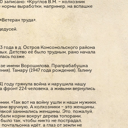
0 записано: «Круглов В.М. – колхозник
 нормы выработки, например, на вспашке
«Ветеран труда».
дедусей.
3 года в д. Остров Комсомольского района
ых. Детство её было трудным, рано начала
илась позже.
лхозе имени Ворошилова. Прапрабабушка
ия), Тамару (1947 года рождения), Галину
41 году грянула война и нарушила нашу
а фронт 224 человека, а живыми вернулись
ии. «Так вот на войну ушли и наши мужики,
ами вручную. А колхозники – это женщины,
чёвкой занимались женщины. Это, пожалуй,
бали корни вокруг дерева топорами,
 было так, чтобы никто не пострадал.
 почтальонка идёт, а глаз от земли не