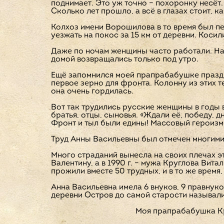
поднимает. Это уж точно – похоронку несёт.
Сколько лет прошло, а всё в глазах стоит, к
Колхоз имени Ворошилова в то время был пе
уезжать на покос за 15 км от деревни. Коси
Даже по ночам женщины часто работали. Нап
домой возвращались только под утро.
Ещё запомнился моей прапрабабушке праздн
первое зерно для фронта. Колонну из этих т
она очень гордилась.
Вот так трудились русские женщины в годы в
братья, отцы, сыновья. «Ждали её, победу, д
Фронт и тыл были едины! Массовый героизм,
Труд Анны Васильевны был отмечен многими 
Много страданий вынесла на своих плечах эта
Валентину, а в 1990 г. – мужа Круглова Вит
прожили вместе 50 трудных, и в то же время,
Анна Васильевна имела 6 внуков, 9 правнук
деревни Остров до самой старости называ
Моя прапрабабушка Кру