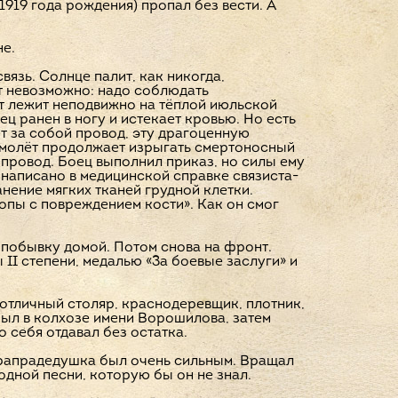
1919 года рождения) пропал без вести. А
не.
вязь. Солнце палит, как никогда,
ост невозможно: надо соблюдать
ат лежит неподвижно на тёплой июльской
ец ранен в ногу и истекает кровью. Но есть
нет за собой провод, эту драгоценную
амолёт продолжает изрыгать смертоносный
 провод. Боец выполнил приказ, но силы ему
написано в медицинской справке связиста-
нение мягких тканей грудной клетки.
опы с повреждением кости». Как он смог
 побывку домой. Потом снова на фронт.
II степени, медалью «За боевые заслуги» и
 отличный столяр, краснодеревщик, плотник,
был в колхозе имени Ворошилова, затем
 себя отдавал без остатка.
 Прапрадедушка был очень сильным. Вращал
одной песни, которую бы он не знал.