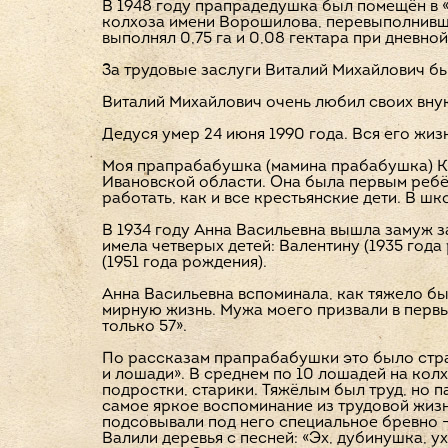
В 1948 году прапрадедушка был помещён в «
колхоза имени Ворошилова, перевыполнивши
выполнял 0,75 га и 0,08 гектара при дневной 
За трудовые заслуги Виталий Михайлович бы
Виталий Михайлович очень любил своих внук
Дедуся умер 24 июня 1990 года. Вся его жиз
Моя прапрабабушка (мамина прабабушка) Кру
Ивановской области. Она была первым ребё
работать, как и все крестьянские дети. В шк
В 1934 году Анна Васильевна вышла замуж 
имела четверых детей: Валентину (1935 года
(1951 года рождения).
Анна Васильевна вспоминала, как тяжело бы
мирную жизнь. Мужа моего призвали в первы
только 57».
По рассказам прапрабабушки это было страш
и лошади». В среднем по 10 лошадей на кол
подростки, старики. Тяжёлым был труд, но 
самое яркое воспоминание из трудовой жизн
подсовывали под него специальное бревно – 
Валили деревья с песней: «Эх, дубинушка, ух