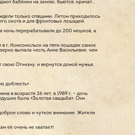
Падают бабёнки на землю, бьются, кричат…
видели только спящими. Летом приходилось
оего скота и для фронтовых лошадей.
а ночь перерабатывали до 200 мешков, а
в г. Комсомольск на пяти лошадях самое
 зерно выпала честь Анне Васильевне, чем
т свою Отчизну, и вернутся домой мужья,
ую доблесть».
а в возрасте 26 лет, в 1989 г. – дочь
дедушки была «Золотая свадьба». Они
 доброе слово и чуткое внимание. Жители
м её очень не хватает!