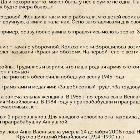
 Да и похоронка-то, может быть, у неё в сумке не одна. 
ак будто вчера было…»
редовой. Женщины так много работали, что детей своих 
ли вручную, а жили в палатках. Сено заготавливали для св
ример, сразу после ужина отправлялись молоть зерно. З
ик – начало уборочной. Колхоз имени Ворошилова возил 
елег называли «Красным обозом». На первой телеге везти
ойны. Трудились и верили, что наша родная армия отстои
нём и ночью».
 патриотизм обеспечили победную весну 1945 года.
грамотами и медалями: «За доблестный труд», «За трудов
 замечательная женщина. В 1965 г. потеряла сына Вениамин
алия Михайловича. В 1984 году у прапрабабушки и прапра
 счастливых лет.
ов и 2 праправнуков. Для каждого человека она находила
ли прапрабабушку Аннушкой.
глова Анна Васильевна умерла 24 декабря 2008 года. На
Круглов Виталий Михайлович (1914 -1990 г.г.)