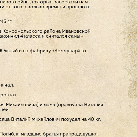
тников войны, которые завоевали нам
ти от того, сколько времени прошло с
5 гг.
ров Комсомольского района Ивановской
акончил 4 класса и считался самым
 Южный и на фабрику «Коммунар» в г.
ничал.
ронтах.
ия Михайловича) и мама (правнучка Виталия
шей.
яца Виталий Михайлович похудел на 40 кг.
. Погибли младшие братья прапрадедушки.