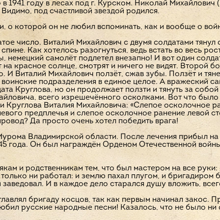
в 1941 году в лесах под г. Курском. Николай Михайлович (
Видимо, под счастливой звездой родился.
и, о которой он не любил вспоминать, как и вообще о вой
тое число. Виталий Михайлович с двумя солдатами тянул с
 спине. Как хотелось разогнуться, ведь встать во весь р
ы, немецкий самолёт подлетел внезапно! И вот один солд
 на красное солнце, смотрят и ничего не видят. Второй бо
тало. И Виталий Михайлович ползёт, сжав зубы. Ползёт и тя
 воинские подразделения в единое целое. А вражеский с
ата Круглова, но он продолжает ползти и тянуть за собой
йловича, всего изрешечённого осколками. Вот что было 
и Круглова Виталия Михайловича: «Слепое осколочное ра
евого предплечья и слепое осколочное ранение левой ст
 провод? Да просто очень хотел победить врага!
 Мурома Владимирской области. После лечения прибыл на
5 года. Он был награждён Орденом Отечественной войны 
кам и родственникам тем, что был мастером на все руки:
 только ни работал: и землю пахал плугом, и бригадиром 
заведовал. И в каждое дело старался душу вложить, всего
главлял бригаду косцов, так как первым начинал закос.
 любил русские народные песни! Казалось, что не было ни 