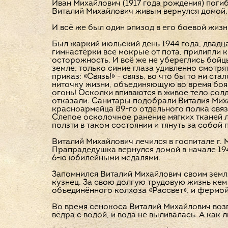
Иван Михайлович (1917 года рождения) погиб 
Виталий Михайлович живым вернулся домой. 
И всё же был один эпизод в его боевой жизн
Был жаркий июльский день 1944 года, двадца
гимнастёрки все мокрые от пота, прилипли к
осторожность. И всё же не убереглись бойц
земле, только синие глаза удивленно смотрят
приказ: «Связь!» - связь, во что бы то ни с
ниточку жизни, объединяющую во время боя
огонь! Осколки впиваются в живое тело солд
отказали. Санитары подобрали Виталия Миха
красноармейца 89-го отдельного полка связ
Слепое осколочное ранение мягких тканей л
ползти в таком состоянии и тянуть за собой
Виталий Михайлович лечился в госпитале г.
Прапрадедушка вернулся домой в начале 194
6-ю юбилейными медалями.
Запомнился Виталий Михайлович своим земля
кузнец. За свою долгую трудовую жизнь кем
объединённого колхоза «Рассвет», и фермой 
Во время сенокоса Виталий Михайлович воз
вёдра с водой, и вода не выливалась. А как