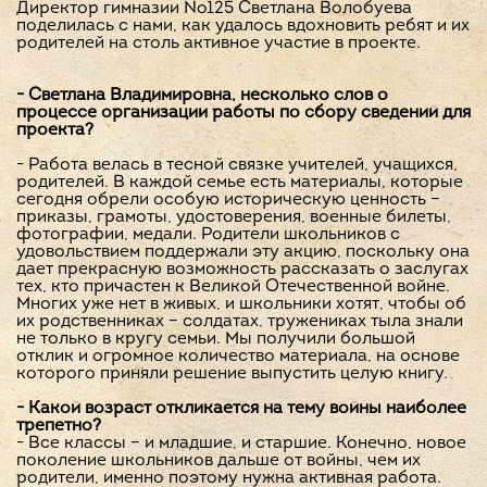
Директор гимназии №125 Светлана Волобуева
поделилась с нами, как удалось вдохновить ребят и их
родителей на столь активное участие в проекте.
- Светлана Владимировна, несколько слов о
процессе организации работы по сбору сведений для
проекта?
- Работа велась в тесной связке учителей, учащихся,
родителей. В каждой семье есть материалы, которые
сегодня обрели особую историческую ценность –
приказы, грамоты, удостоверения, военные билеты,
фотографии, медали. Родители школьников с
удовольствием поддержали эту акцию, поскольку она
дает прекрасную возможность рассказать о заслугах
тех, кто причастен к Великой Отечественной войне.
Многих уже нет в живых, и школьники хотят, чтобы об
их родственниках – солдатах, тружениках тыла знали
не только в кругу семьи. Мы получили большой
отклик и огромное количество материала, на основе
которого приняли решение выпустить целую книгу.
- Какой возраст откликается на тему войны наиболее
трепетно?
- Все классы – и младшие, и старшие. Конечно, новое
поколение школьников дальше от войны, чем их
родители, именно поэтому нужна активная работа.