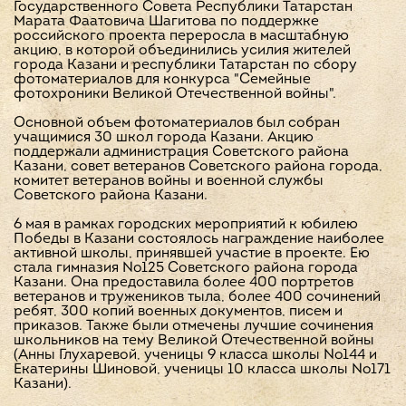
Государственного Совета Республики Татарстан
Марата Фаатовича Шагитова по поддержке
российского проекта переросла в масштабную
акцию, в которой объединились усилия жителей
города Казани и республики Татарстан по сбору
фотоматериалов для конкурса "Семейные
фотохроники Великой Отечественной войны".
Основной объем фотоматериалов был собран
учащимися 30 школ города Казани. Акцию
поддержали администрация Советского района
Казани, совет ветеранов Советского района города,
комитет ветеранов войны и военной службы
Советского района Казани.
6 мая в рамках городских мероприятий к юбилею
Победы в Казани состоялось награждение наиболее
активной школы, принявшей участие в проекте. Ею
стала гимназия №125 Советского района города
Казани. Она предоставила более 400 портретов
ветеранов и тружеников тыла, более 400 сочинений
ребят, 300 копий военных документов, писем и
приказов. Также были отмечены лучшие сочинения
школьников на тему Великой Отечественной войны
(Анны Глухаревой, ученицы 9 класса школы №144 и
Екатерины Шиновой, ученицы 10 класса школы №171
Казани).