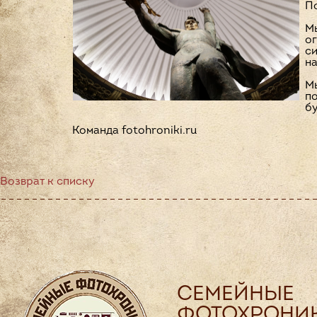
По
Мы
ог
си
н
Мы
по
б
Команда fotohroniki.ru
Возврат к списку
СЕМЕЙНЫЕ
ФОТОХРОНИ